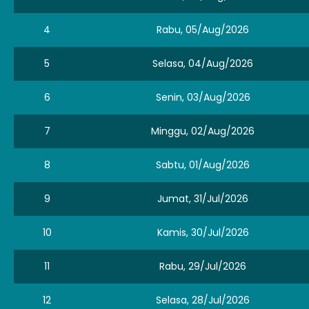
4
Rabu, 05/Aug/2026
5
Selasa, 04/Aug/2026
6
Senin, 03/Aug/2026
7
Minggu, 02/Aug/2026
8
Sabtu, 01/Aug/2026
9
Jumat, 31/Jul/2026
10
Kamis, 30/Jul/2026
11
Rabu, 29/Jul/2026
12
Selasa, 28/Jul/2026